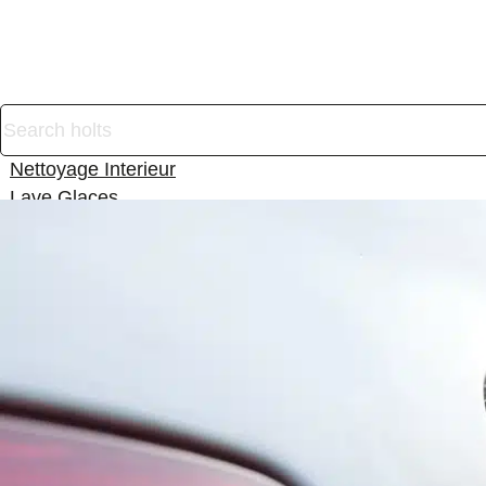
Produits
Nettoyage Exterieur
Nettoyage Interieur
Lave Glaces
Dégivrants
Liquide de Refroidissement
Réparation Maintenance
Gamme Professionnelle
Répare Crevaison Produits
Aide Au Demarrage Start Pilote
Touts Nos Produits
Aide et Conseils
Actualités
Fiches de Sécurité