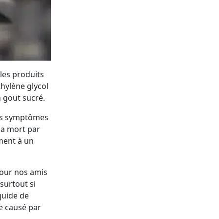
les produits
thylène glycol
n gout sucré.
 les symptômes
 la mort par
ement à un
 pour nos amis
surtout si
quide de
e causé par