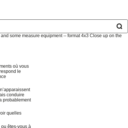
oments où vous
rrespond le
nce
 n’apparaissent
Mais conduire
ra probablement
ir quelles
 ou êtes-vous à