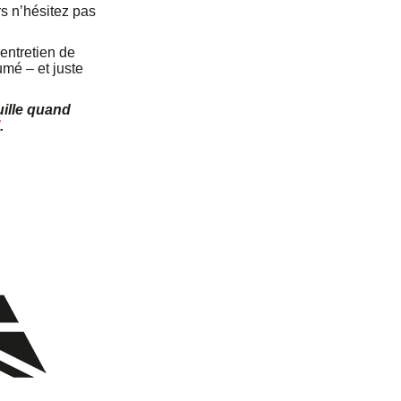
rs n’hésitez pas
’entretien de
umé – et juste
uille quand
.