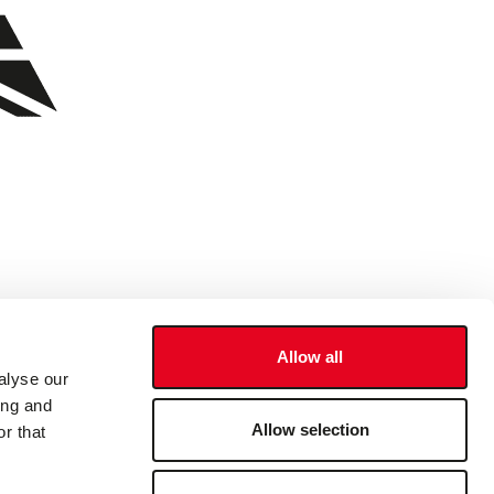
Allow all
alyse our
ing and
Allow selection
r that