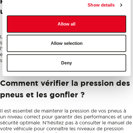
Show details
utilisés
Allow all
La gomme des pneus durera beaucoup plus longtemps
si celle-ci est conservée dans des conditions parfaites, à
Allow selection
l’abri des intempéries et de la lumière directe du soleil,
en particulier si vous savez que votre voiture est
susceptible de rester garée pendant un certain temps.
Deny
Comment vérifier la pression des
pneus et les gonfler ?
Il est essentiel de maintenir la pression de vos pneus à
un niveau correct pour garantir des performances et une
sécurité optimale. N’hésitez pas à consulter le manuel de
votre véhicule pour connaître les niveaux de pression