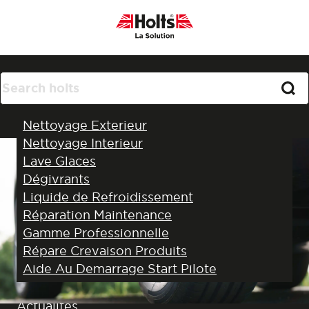
Produits
Nettoyage Exterieur
Nettoyage Interieur
Lave Glaces
Dégivrants
Liquide de Refroidissement
Réparation Maintenance
Gamme Professionnelle
Répare Crevaison Produits
Aide Au Demarrage Start Pilote
Touts Nos Produits
Aide et Conseils
Actualités