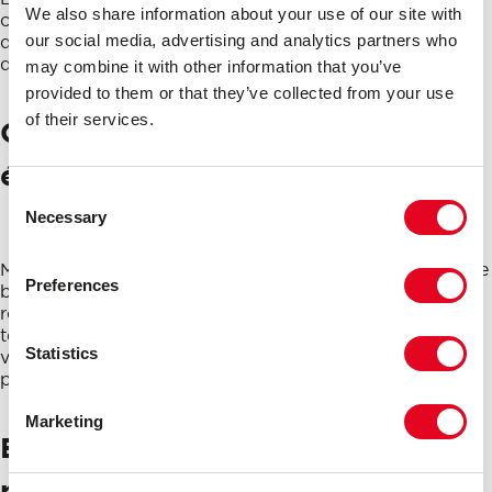
We also share information about your use of our site with
charges. La surcharge de votre véhicule peut entraîner
des contraintes inutiles sur vos pneus, réduisant leur
our social media, advertising and analytics partners who
durée de vie et augmentant les risques de défaillance.
may combine it with other information that you’ve
provided to them or that they’ve collected from your use
of their services.
Conduisez prudemment pour
éviter une usure excessive
Consent
Necessary
Selection
Même les voitures modernes les plus basiques offrent de
Preferences
bonnes performances d’accélération et de tenue de
route décentes, mais nous vous conseillons d’éviter de
tester régulièrement les limites de votre voiture si vous
Statistics
voulez que vos pneus conservent leur aspect et leurs
performances optimales.
Marketing
Entreposez correctement les
pneus lorsqu’ils ne sont pas