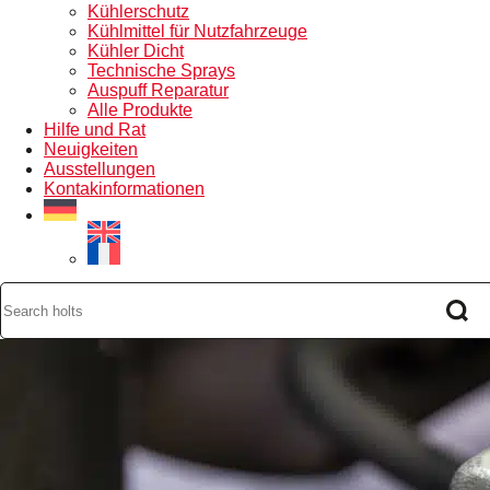
Kühlerschutz
Kühlmittel für Nutzfahrzeuge
Kühler Dicht
Technische Sprays
Auspuff Reparatur
Alle Produkte
Hilfe und Rat
Neuigkeiten
Ausstellungen
Kontakinformationen